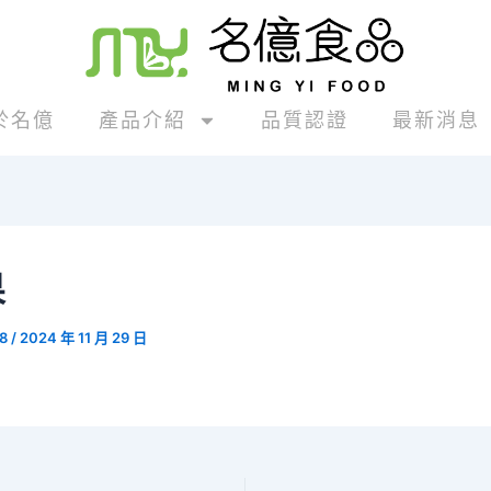
於名億
產品介紹
品質認證
最新消息
果
88
/
2024 年 11 月 29 日