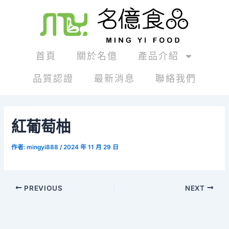
跳
Post
至
navigation
主
要
內
首頁
關於名億
產品介紹
容
品質認證
最新消息
聯絡我們
紅葡萄柚
作者:
mingyi888
/
2024 年 11 月 29 日
PREVIOUS
NEXT