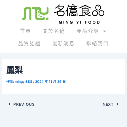
跳
Post
至
navigation
主
要
內
首頁
關於名億
產品介紹
容
品質認證
最新消息
聯絡我們
鳳梨
作者:
mingyi888
/
2024 年 11 月 29 日
PREVIOUS
NEXT