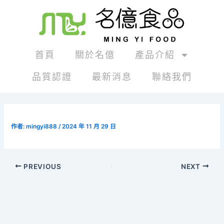
跳
Post
至
navigation
主
要
內
首頁
關於名億
產品介紹
容
品質認證
最新消息
聯絡我們
作者:
mingyi888
/
2024 年 11 月 29 日
PREVIOUS
NEXT